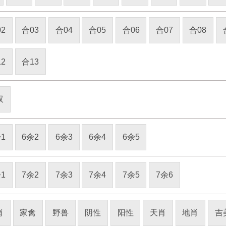
2
合03
合04
合05
合06
合07
合08
2
合13
双
1
6余2
6余3
6余4
6余5
1
7余2
7余3
7余4
7余5
7余6
肖
家禽
野兽
阴性
阳性
天肖
地肖
吉