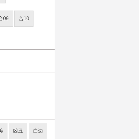
合09
合10
美
凶丑
白边