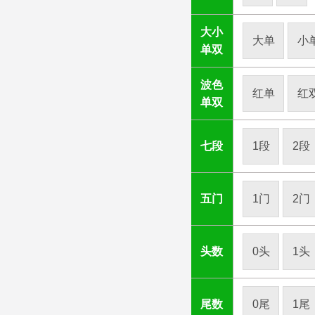
大小
大单
小
单双
波色
红单
红
单双
七段
1段
2段
五门
1门
2门
头数
0头
1头
尾数
0尾
1尾