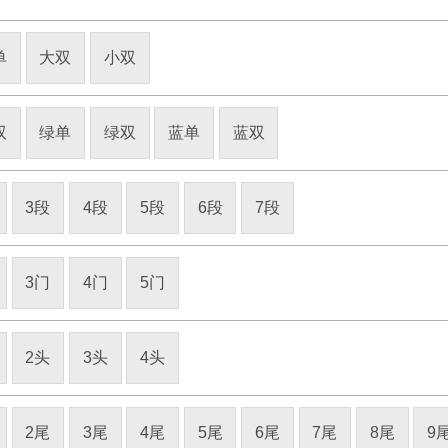
单
大双
小双
双
绿单
绿双
蓝单
蓝双
3段
4段
5段
6段
7段
3门
4门
5门
2头
3头
4头
2尾
3尾
4尾
5尾
6尾
7尾
8尾
9