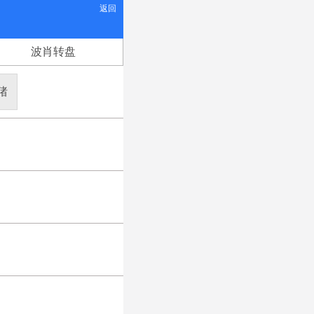
返回
波肖转盘
猪