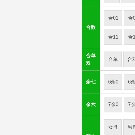
合01
合0
合数
合11
合1
合单
合单
合
双
余七
6余0
6余
余六
7余0
7余
女肖
男