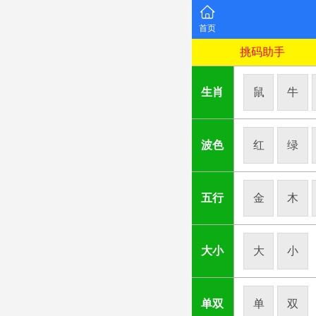
首页
挑码助手
生肖
鼠
牛
波色
红
绿
五行
金
木
大小
大
小
单双
单
双