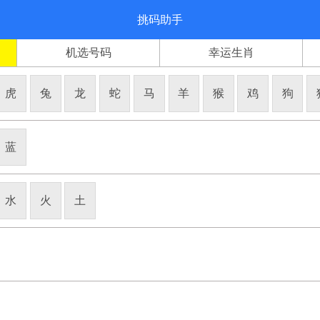
挑码助手
机选号码
幸运生肖
虎
兔
龙
蛇
马
羊
猴
鸡
狗
蓝
水
火
土